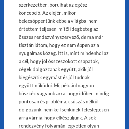
szerkezetben, borulhat az egész
koncepció. Az elején, mikor
belecsöppentünk ebbe a világba, nem
értettem teljesen, mitől idegbeteg az
összes rendezvényszervező, de ma már
tisztán látom, hogy ez nem éppen az a
nyugalmas közeg. Itt is, mint mindenhol az
a cél, hogy jól összeszokott csapatok,
cégek dolgozzanak együtt, akik jól
kiegészítik egymást és jól tudnak
együttműködni. Mi, például nagyon
büszkék vagyunk arra, hogy időben mindig
pontosan és probléma, csúszás nélkül
dolgozunk, nem kell senkinek feleslegesen
arra várnia, hogy elkészüljünk. A sok
rendezvény folyamán, egyetlen olyan