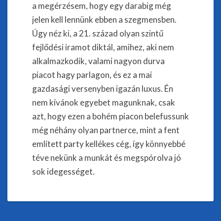
a megérzésem, hogy egy darabig még
jelen kell lennünk ebben a szegmensben.
Úgy néz ki, a 21. század olyan szintű
fejlődési iramot diktál, amihez, aki nem
alkalmazkodik, valami nagyon durva
piacot hagy parlagon, és ez a mai
gazdasági versenyben igazán luxus. Én
nem kívánok egyebet magunknak, csak
azt, hogy ezen a bohém piacon belefussunk
még néhány olyan partnerce, mint a fent
említett party kellékes cég, így könnyebbé
téve nekünk a munkát és megspórolva jó
sok idegességet.