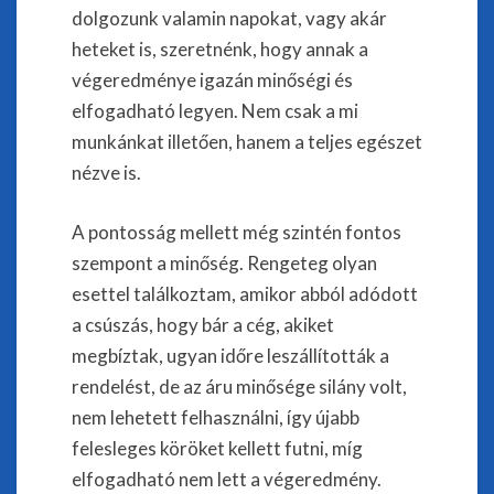
dolgozunk valamin napokat, vagy akár
heteket is, szeretnénk, hogy annak a
végeredménye igazán minőségi és
elfogadható legyen. Nem csak a mi
munkánkat illetően, hanem a teljes egészet
nézve is.
A pontosság mellett még szintén fontos
szempont a minőség. Rengeteg olyan
esettel találkoztam, amikor abból adódott
a csúszás, hogy bár a cég, akiket
megbíztak, ugyan időre leszállították a
rendelést, de az áru minősége silány volt,
nem lehetett felhasználni, így újabb
felesleges köröket kellett futni, míg
elfogadható nem lett a végeredmény.