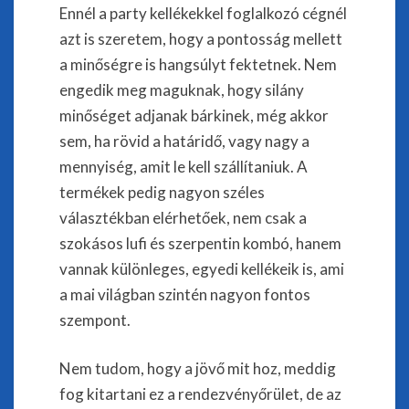
Ennél a party kellékekkel foglalkozó cégnél
azt is szeretem, hogy a pontosság mellett
a minőségre is hangsúlyt fektetnek. Nem
engedik meg maguknak, hogy silány
minőséget adjanak bárkinek, még akkor
sem, ha rövid a határidő, vagy nagy a
mennyiség, amit le kell szállítaniuk. A
termékek pedig nagyon széles
választékban elérhetőek, nem csak a
szokásos lufi és szerpentin kombó, hanem
vannak különleges, egyedi kellékeik is, ami
a mai világban szintén nagyon fontos
szempont.
Nem tudom, hogy a jövő mit hoz, meddig
fog kitartani ez a rendezvényőrület, de az