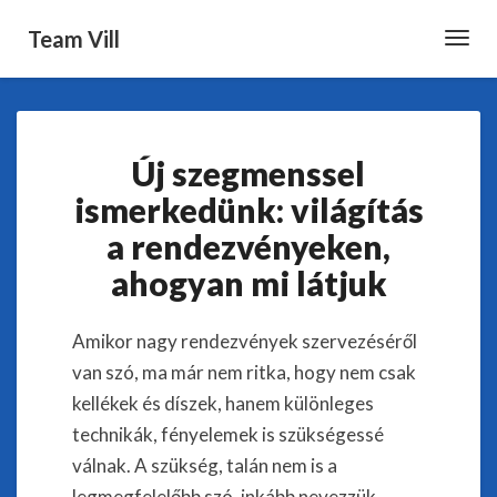
Team Vill
Toggl
Navig
Új
Új szegmenssel
szegmenssel
ismerkedünk:
ismerkedünk: világítás
világítás
a rendezvényeken,
a
rendezvényeken,
ahogyan mi látjuk
ahogyan
mi
látjuk
Amikor nagy rendezvények szervezéséről
van szó, ma már nem ritka, hogy nem csak
kellékek és díszek, hanem különleges
technikák, fényelemek is szükségessé
válnak. A szükség, talán nem is a
legmegfelelőbb szó, inkább nevezzük