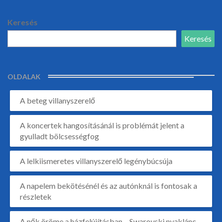
Keresés
Keresés
OLDALAK
A beteg villanyszerelő
A koncertek hangosításánál is problémát jelent a
gyulladt bölcsességfog
A lelkiismeretes villanyszerelő legénybúcsúja
A napelem bekötésénél és az autónknál is fontosak a
részletek
A nők öröme a házfelújításban – Swarovski nyaklánc