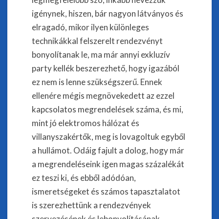
igénynek, hiszen, bár nagyon látványos és
elragadó, mikor ilyen különleges
technikákkal felszerelt rendezvényt
bonyolítanak le, ma már annyi exkluzív
party kellék beszerezhető, hogy igazából
ez nem is lenne szükségszerű. Ennek
ellenére mégis megnövekedett az ezzel
kapcsolatos megrendelések száma, és mi,
mint jó elektromos hálózat és
villanyszakértők, meg is lovagoltuk egyből
a hullámot. Odáig fajult a dolog, hogy már
a megrendeléseink igen magas százalékát
ez teszi ki, és ebből adódóan,
ismeretségeket és számos tapasztalatot
is szerezhettünk a rendezvények
szervezésének és lebonyolításának