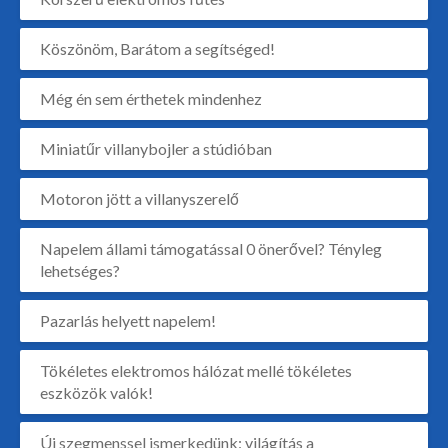
Köszönöm, Barátom a segítséged!
Még én sem érthetek mindenhez
Miniatűr villanybojler a stúdióban
Motoron jött a villanyszerelő
Napelem állami támogatással 0 önerővel? Tényleg
lehetséges?
Pazarlás helyett napelem!
Tökéletes elektromos hálózat mellé tökéletes
eszközök valók!
Új szegmenssel ismerkedünk: világítás a