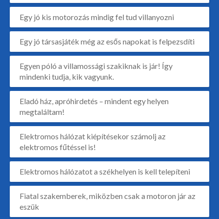
Egy jó kis motorozás mindig fel tud villanyozni
Egy jó társasjáték még az esős napokat is felpezsdíti
Egyen póló a villamossági szakiknak is jár! Így
mindenki tudja, kik vagyunk.
Eladó ház, apróhirdetés – mindent egy helyen
megtaláltam!
Elektromos hálózat kiépítésekor számolj az
elektromos fűtéssel is!
Elektromos hálózatot a székhelyen is kell telepíteni
Fiatal szakemberek, miközben csak a motoron jár az
eszük