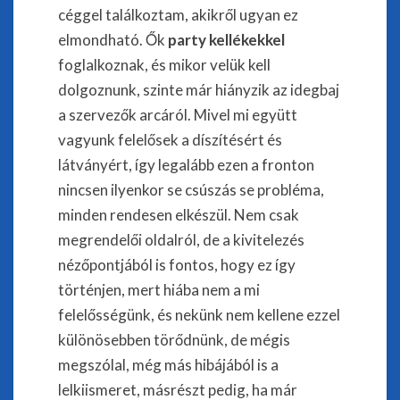
céggel találkoztam, akikről ugyan ez
elmondható. Ők
party kellékekkel
foglalkoznak, és mikor velük kell
dolgoznunk, szinte már hiányzik az idegbaj
a szervezők arcáról. Mivel mi együtt
vagyunk felelősek a díszítésért és
látványért, így legalább ezen a fronton
nincsen ilyenkor se csúszás se probléma,
minden rendesen elkészül. Nem csak
megrendelői oldalról, de a kivitelezés
nézőpontjából is fontos, hogy ez így
történjen, mert hiába nem a mi
felelősségünk, és nekünk nem kellene ezzel
különösebben törődnünk, de mégis
megszólal, még más hibájából is a
lelkiismeret, másrészt pedig, ha már