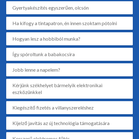
Gyertyakészítés egyszerűen, olcsón
Ha kifogy a tintapatron, én innen szoktam pótolni
Hogyan lesz a hobbiból munka?
Így spóroltunk a babakocsira
Jobb lenne a napelem?
Kérjünk székhelyet bármelyik elektronikai
eszközünkkel
Kiegészítő fizetés a villanyszereléshez
Kijelző javítás az új technológia támogatására
Korszerű elektromos fűtés