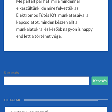
Még eltelt pár hét, mire mindennel
elkészültünk, de mire felvettük az
Elektromos Fűtés Kft. munkatásaival a
kapcsolatot, minden készen állt a
munkálatokra, és később nagyon is happy
end lett a történet vége.
Keresés
Keresés
OLDALAK
A beteg villanyszerelő