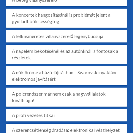
A koncertek hangosításánál is problémát jelent a
gyulladt bölcsességfog
A lelkiismeretes villanyszerelő legénybúcsúja
A napelem bekötésénél és az autónknál is fontosak a
részletek
A nők öröme a házfelújításban – Swarovski nyaklánc
elektromos javításért
A polcrendszer már nem csak a nagyvállalatok
kiváltsága!
A profi vezetés titkai
A szerencsétlenség áradása: elektronikai vészhelyzet