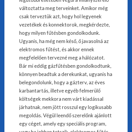
változtatta meg terveinket. Amikor még
csak terveztük azt, hogy hol legyenek
vezetékek és konnektorok, megkérdezte,
hogy milyen fűtésben gondolkodunk.
Ugyanis, ha még nem késő, ő javasolná az
elektromos fűtést, és akkor ennek
megfelelően tervezné meg a hálózatot.
Bár mi eddig gázfűtésben gondolkodtunk,
könnyen beadtuk a derekunkat, ugyanis ha
belegondolunk, hogy a gázterv, az éves
karbantartás, illetve egyéb felmerülő
költségek mekkora nem várt kiadással
járhatnak, nem jött rosszul egy logikusabb
megoldás. Végül leendő szerelőnk ajánlott
egy céget, amely egy speciális program,
vagy ha jobban tetszik, elektromos fűtés