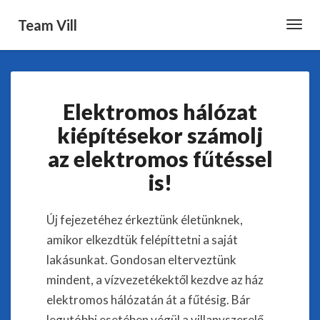
Team Vill
Toggl
Navig
Elektromos
Elektromos hálózat
hálózat
kiépítésekor
kiépítésekor számolj
számolj
az elektromos fűtéssel
az
elektromos
is!
fűtéssel
is!
Új fejezetéhez érkeztünk életünknek,
amikor elkezdtük felépíttetni a saját
lakásunkat. Gondosan elterveztünk
mindent, a vízvezetékektől kezdve az ház
elektromos hálózatán át a fűtésig. Bár
legutóbbi esetében végül a villanyszerelő