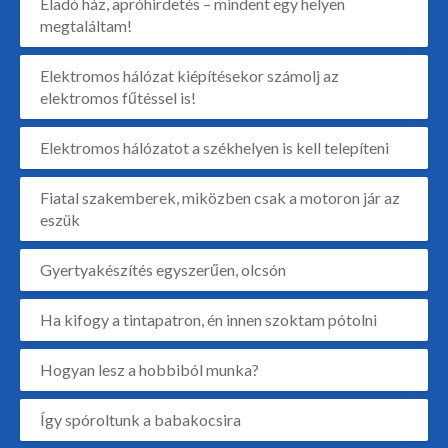
Eladó ház, apróhirdetés – mindent egy helyen
megtaláltam!
Elektromos hálózat kiépítésekor számolj az
elektromos fűtéssel is!
Elektromos hálózatot a székhelyen is kell telepíteni
Fiatal szakemberek, miközben csak a motoron jár az
eszük
Gyertyakészítés egyszerűen, olcsón
Ha kifogy a tintapatron, én innen szoktam pótolni
Hogyan lesz a hobbiból munka?
Így spóroltunk a babakocsira