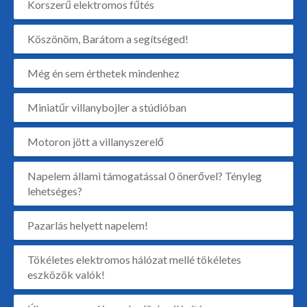
Korszerű elektromos fűtés
Köszönöm, Barátom a segítséged!
Még én sem érthetek mindenhez
Miniatűr villanybojler a stúdióban
Motoron jött a villanyszerelő
Napelem állami támogatással 0 önerővel? Tényleg
lehetséges?
Pazarlás helyett napelem!
Tökéletes elektromos hálózat mellé tökéletes
eszközök valók!