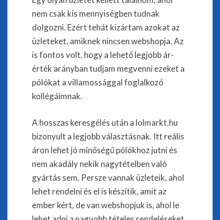
nem csak kis mennyiségben tudnak
dolgozni. Ezért tehát kizártam azokat az
üzleteket, amiknek nincsen webshopja. Az
is fontos volt, hogy a lehető legjobb ár-
érték arányban tudjam megvenni ezeket a
pólókat a villamossággal foglalkozó
kollégáimnak.
A hosszas keresgélés után a lolmarkt.hu
bizonyult a legjobb választásnak. Itt reális
áron lehet jó minőségű pólókhoz jutni és
nem akadály nekik nagytételben való
gyártás sem. Persze vannak üzleteik, ahol
lehet rendelni és el is készítik, amit az
ember kért, de van webshopjuk is, ahol le
lehet adni a nagyobb tételes rendeléseket