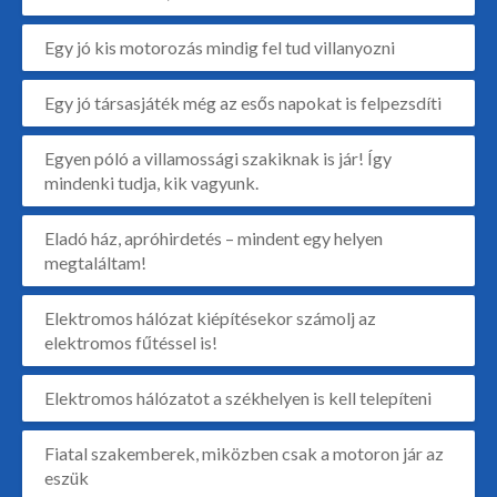
Egy jó kis motorozás mindig fel tud villanyozni
Egy jó társasjáték még az esős napokat is felpezsdíti
Egyen póló a villamossági szakiknak is jár! Így
mindenki tudja, kik vagyunk.
Eladó ház, apróhirdetés – mindent egy helyen
megtaláltam!
Elektromos hálózat kiépítésekor számolj az
elektromos fűtéssel is!
Elektromos hálózatot a székhelyen is kell telepíteni
Fiatal szakemberek, miközben csak a motoron jár az
eszük