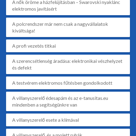
A nők öröme a házfelújításban – Swarovski nyaklánc
elektromos javításért
A polcrendszer már nem csak a nagyvállalatok
kiváltsága!
A profi vezetés titkai
A szerencsétlenség áradása: elektronikai vészhelyzet
és defekt
A testvérem elektromos fűtésben gondolkodott
A villanyszerelő édesapám és az e-tanusitas.eu
mindenben a segítségünkre van
A villanyszerelő esete a klímával
A villanyszerelő, és a molett ruhák