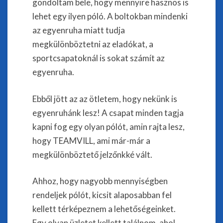
gondoltam bele, hogy mennyire hasznos is
lehet egy ilyen póló. A boltokban mindenki
az egyenruha miatt tudja
megkülönböztetni az eladókat, a
sportcsapatoknál is sokat számít az
egyenruha.
Ebből jött az az ötletem, hogy nekünk is
egyenruhánk lesz! A csapat minden tagja
kapni fog egy olyan pólót, amin rajta lesz,
hogy TEAMVILL, ami már-már a
megkülönböztető jelzőnkké vált.
Ahhoz, hogy nagyobb mennyiségben
rendeljek pólót, kicsit alaposabban fel
kellett térképeznem a lehetőségeinket.
Egy olyan üzletet kellett találnom, ahol