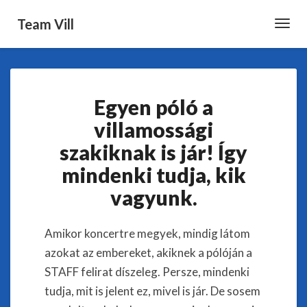
Team Vill
Toggl
Navig
Egyen
Egyen póló a
póló
a
villamossági
villamossági
szakiknak is jár! Így
szakiknak
is
mindenki tudja, kik
jár!
vagyunk.
Így
mindenki
tudja,
Amikor koncertre megyek, mindig látom
kik
azokat az embereket, akiknek a pólóján a
vagyunk.
STAFF felirat díszeleg. Persze, mindenki
tudja, mit is jelent ez, mivel is jár. De sosem