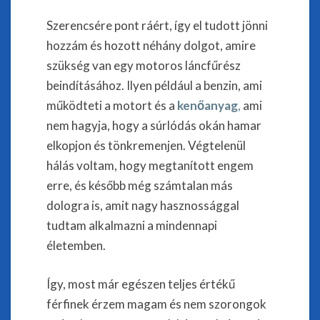
Szerencsére pont ráért, így el tudott jönni
hozzám és hozott néhány dolgot, amire
szükség van egy motoros láncfűrész
beindításához. Ilyen például a benzin, ami
működteti a motort és a
kenőanyag
,
ami
nem hagyja, hogy a súrlódás okán hamar
elkopjon és tönkremenjen. Végtelenül
hálás voltam, hogy megtanított engem
erre, és később még számtalan más
dologra is, amit nagy hasznossággal
tudtam alkalmazni a mindennapi
életemben.
Így, most már egészen teljes értékű
férfinek érzem magam és nem szorongok