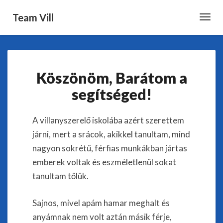
Team Vill
Toggl
Navig
Köszönöm,
Köszönöm, Barátom a
Barátom
a
segítséged!
segítséged!
A villanyszerelő iskolába azért szerettem
járni, mert a srácok, akikkel tanultam, mind
nagyon sokrétű, férfias munkákban jártas
emberek voltak és eszméletlenül sokat
tanultam tőlük.
Sajnos, mivel apám hamar meghalt és
anyámnak nem volt aztán másik férje,