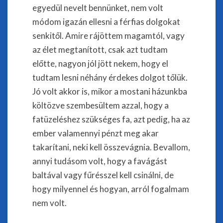
egyedül nevelt bennünket, nem volt
módom igazán ellesni a férfias dolgokat
senkitől. Amire rájöttem magamtól, vagy
az élet megtanított, csak azt tudtam
előtte, nagyon jól jött nekem, hogy el
tudtam lesni néhány érdekes dolgot tőlük.
Jó volt akkor is, mikor a mostani házunkba
költözve szembesültem azzal, hogy a
fatüzeléshez szükséges fa, azt pedig, ha az
ember valamennyi pénzt meg akar
takarítani, neki kell összevágnia. Bevallom,
annyi tudásom volt, hogy a favágást
baltával vagy fűrésszel kell csinálni, de
hogy milyennel és hogyan, arról fogalmam
nem volt.