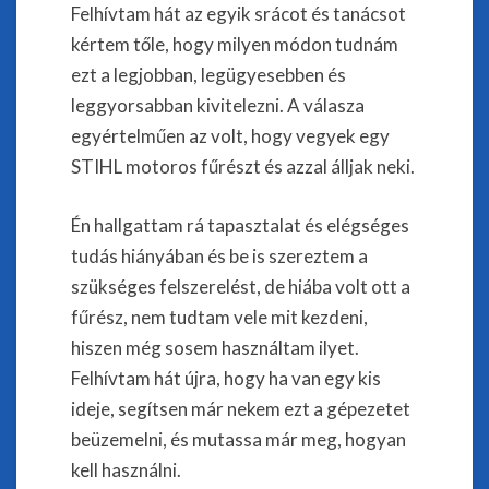
Felhívtam hát az egyik srácot és tanácsot
kértem tőle, hogy milyen módon tudnám
ezt a legjobban, legügyesebben és
leggyorsabban kivitelezni. A válasza
egyértelműen az volt, hogy vegyek egy
STIHL motoros fűrészt és azzal álljak neki.
Én hallgattam rá tapasztalat és elégséges
tudás hiányában és be is szereztem a
szükséges felszerelést, de hiába volt ott a
fűrész, nem tudtam vele mit kezdeni,
hiszen még sosem használtam ilyet.
Felhívtam hát újra, hogy ha van egy kis
ideje, segítsen már nekem ezt a gépezetet
beüzemelni, és mutassa már meg, hogyan
kell használni.