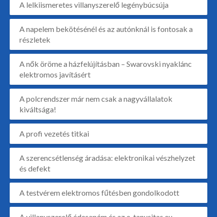
A lelkiismeretes villanyszerelő legénybúcsúja
A napelem bekötésénél és az autónknál is fontosak a
részletek
A nők öröme a házfelújításban – Swarovski nyaklánc
elektromos javításért
A polcrendszer már nem csak a nagyvállalatok
kiváltsága!
A profi vezetés titkai
A szerencsétlenség áradása: elektronikai vészhelyzet
és defekt
A testvérem elektromos fűtésben gondolkodott
A villanyszerelő édesapám és az e-tanusitas.eu