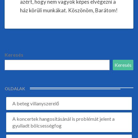
azért, hogy nem vagyok képes elvégezni a
ház körüli munkákat. Köszönöm, Barátom!
Keresés
Keresés
OLDALAK
A beteg villanyszerelő
A koncertek hangosításánál is problémát jelent a
gyulladt bölcsességfog