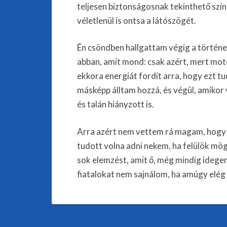
teljesen biztonságosnak tekinthető szín
véletlenül is ontsa a látószögét.
Én csöndben hallgattam végig a történet
abban, amit mond: csak azért, mert mot
ekkora energiát fordít arra, hogy ezt t
másképp álltam hozzá, és végül, amikor
és talán hiányzott is.
Arra azért nem vettem rá magam, hogy é
tudott volna adni nekem, ha felülök mög
sok elemzést, amit ő, még mindig idege
fiatalokat nem sajnálom, ha amúgy elég k