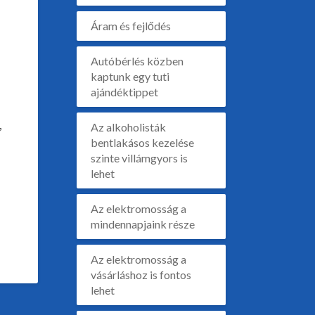
Áram és fejlődés
Autóbérlés közben
kaptunk egy tuti
ajándéktippet
,
Az alkoholisták
bentlakásos kezelése
szinte villámgyors is
lehet
Az elektromosság a
mindennapjaink része
Az elektromosság a
vásárláshoz is fontos
lehet