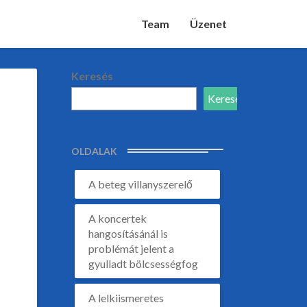
Team
Üzenet
Keresés
Keresés
OLDALAK
A beteg villanyszerelő
A koncertek
hangosításánál is
problémát jelent a
gyulladt bölcsességfog
A lelkiismeretes