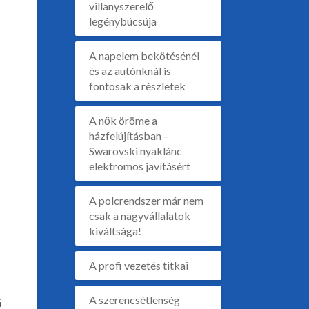
villanyszerelő
legénybúcsúja
A napelem bekötésénél
és az autónknál is
fontosak a részletek
A nők öröme a
házfelújításban –
Swarovski nyaklánc
elektromos javításért
A polcrendszer már nem
csak a nagyvállalatok
kiváltsága!
A profi vezetés titkai
A szerencsétlenség
ő