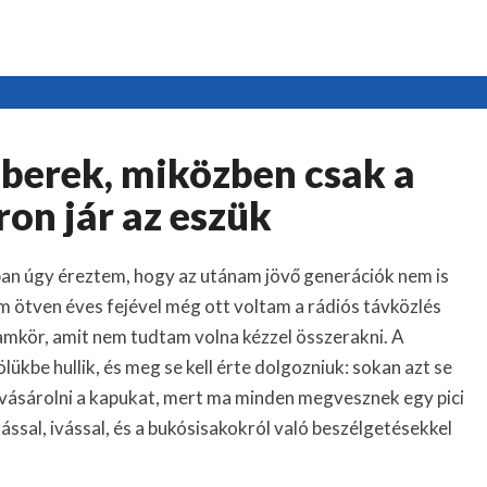
Fiatal
berek, miközben csak a
szakemberek,
miközben
on jár az eszük
csak
a
ban úgy éreztem, hogy az utánam jövő generációk nem is
motoron
jár
 ötven éves fejével még ott voltam a rádiós távközlés
az
ramkör, amit nem tudtam volna kézzel összerakni. A
eszük
ükbe hullik, és meg se kell érte dolgozniuk: sokan azt se
 vásárolni a kapukat, mert ma minden megvesznek egy pici
ssal, ivással, és a bukósisakokról való beszélgetésekkel