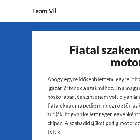
Team Vill
Fiatal szakem
motor
Ahogy egyre idősebb lettem, egyre job
igazán értenek a szakmához. Én a magam
hőskorában, és szinte nem volt olyan á
fiataloknak ma pedig mindez rögtön az öl
tudják, hogyan kellett régen egyenként
chipen. A szabadidejüket pedig motorozá
töltik.