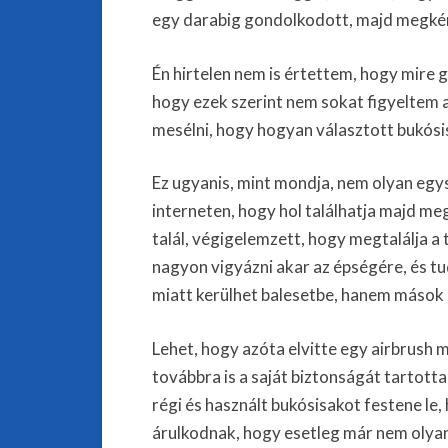
egy darabig gondolkodott, majd megkér
Én hirtelen nem is értettem, hogy mire 
hogy ezek szerint nem sokat figyeltem 
mesélni, hogy hogyan választott bukósi
Ez ugyanis, mint mondja, nem olyan egy
interneten, hogy hol találhatja majd me
talál, végigelemzett, hogy megtalálja a 
nagyon vigyázni akar az épségére, és tu
miatt kerülhet balesetbe, hanem mások m
Lehet, hogy azóta elvitte egy airbrush m
továbbra is a saját biztonságát tartotta
régi és használt bukósisakot festene le
árulkodnak, hogy esetleg már nem olyan 