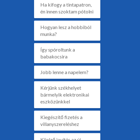
Ha kifogy a tintapatron,
én innen szoktam pótolni
Hogyan lesz a hobbiból
munka?
Így spóroltunk a
babakocsira
Jobb lenne a napelem?
Kérjünk székhelyet
bármelyik elektronikai
eszközünkkel
Kiegészítő fizetés a
villanyszereléshez
Kijelző javítás az új