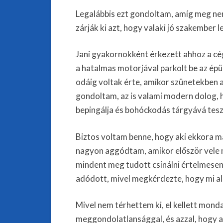
Legalábbis ezt gondoltam, amíg meg ne
zárják ki azt, hogy valaki jó szakember l
Jani gyakornokként érkezett ahhoz a cég
a hatalmas motorjával parkolt be az épü
odáig voltak érte, amikor szünetekben 
gondoltam, az is valami modern dolog, 
bepingálja és bohóckodás tárgyává tesz
Biztos voltam benne, hogy aki ekkora 
nagyon aggódtam, amikor először vele 
mindent meg tudott csinálni értelmesen
adódott, mivel megkérdezte, hogy mi ala
Mivel nem térhettem ki, el kellett mo
meggondolatlansággal, és azzal, hogy a