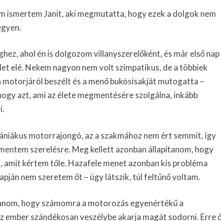
m ismertem Janit, aki megmutatta, hogy ezek a dolgok nem
egyen.
hez, ahol én is dolgozom villanyszerelőként, és már első nap
let elé. Nekem nagyon nem volt szimpatikus, de a többiek
a motorjáról beszélt és a menő bukósisakját mutogatta –
hogy azt, ami az élete megmentésére szolgálna, inkább
i.
mániákus motorrajongó, az a szakmához nem ért semmit, így
mentem szerelésre. Meg kellett azonban állapítanom, hogy
, amit kértem tőle. Hazafele menet azonban kis probléma
pján nem szeretem őt – úgy látszik, túl feltűnő voltam.
ndanom, hogy számomra a motorozás egyenértékű a
z ember szándékosan veszélybe akarja magát sodorni. Erre 