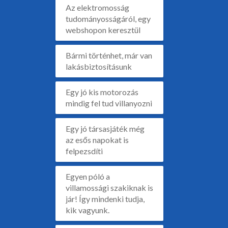
Az elektromosság
tudományosságáról, egy
webshopon keresztül
Bármi történhet, már van
lakásbiztosításunk
Egy jó kis motorozás
mindig fel tud villanyozni
Egy jó társasjáték még
az esős napokat is
felpezsdíti
Egyen póló a
villamossági szakiknak is
jár! Így mindenki tudja,
kik vagyunk.