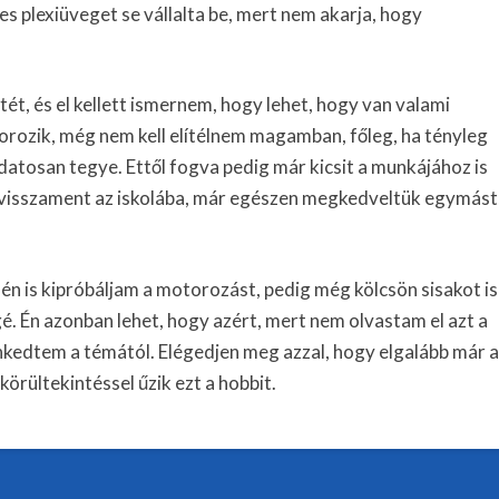
es plexiüveget se vállalta be, mert nem akarja, hogy
ét, és el kellett ismernem, hogy lehet, hogy van valami
orozik, még nem kell elítélnem magamban, főleg, ha tényleg
udatosan tegye. Ettől fogva pedig már kicsit a munkájához is
 visszament az iskolába, már egészen megkedveltük egymást
n is kipróbáljam a motorozást, pedig még kölcsön sisakot is
é. Én azonban lehet, hogy azért, mert nem olvastam el azt a
nkedtem a témától. Elégedjen meg azzal, hogy elgalább már a
örültekintéssel űzik ezt a hobbit.