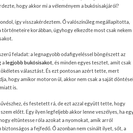
dezte, hogy akkor mi a véleményem a bukósisakjáról?
gondol, így visszakérdeztem. Ő valószínűleg megállapította,
a történeteire korábban, úgyhogy elkezdte most csak nekem
sakot.
szerű feladat: a legnagyobb odafigyeléssel böngészett az
g a
legjobb bukósisakot
, és minden egyes tesztet, amit csak
tökéletes választást. És ezt pontosan azért tette, mert
dja, hogy amikor motoron ül, akkor nem csak a saját döntése
iatt is.
űvészhez, és festetett rá, de ezt azzal együtt tette, hogy
 szem előtt. Egy ilyen legfeljebb akkor lenne veszélyes, ha eg
, hogy eltüntesse róla azokat a nyomokat, amik arról
biztonságos a fejfedő. Ő azonban nem csinált ilyet, sőt, a