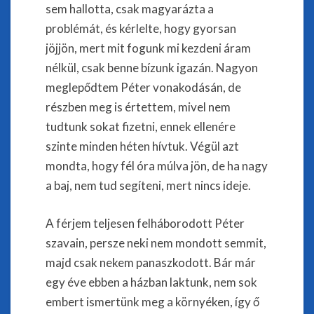
sem hallotta, csak magyarázta a
problémát, és kérlelte, hogy gyorsan
jöjjön, mert mit fogunk mi kezdeni áram
nélkül, csak benne bízunk igazán. Nagyon
meglepődtem Péter vonakodásán, de
részben meg is értettem, mivel nem
tudtunk sokat fizetni, ennek ellenére
szinte minden héten hívtuk. Végül azt
mondta, hogy fél óra múlva jön, de ha nagy
a baj, nem tud segíteni, mert nincs ideje.
A férjem teljesen felháborodott Péter
szavain, persze neki nem mondott semmit,
majd csak nekem panaszkodott. Bár már
egy éve ebben a házban laktunk, nem sok
embert ismertünk meg a környéken, így ő