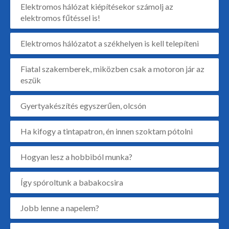
Elektromos hálózat kiépítésekor számolj az
elektromos fűtéssel is!
Elektromos hálózatot a székhelyen is kell telepíteni
Fiatal szakemberek, miközben csak a motoron jár az
eszük
Gyertyakészítés egyszerűen, olcsón
Ha kifogy a tintapatron, én innen szoktam pótolni
Hogyan lesz a hobbiból munka?
Így spóroltunk a babakocsira
Jobb lenne a napelem?