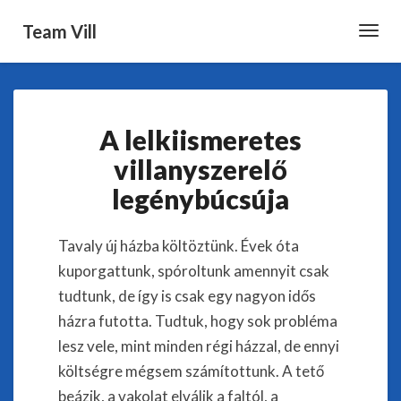
Team Vill
Toggl
Navig
A
A lelkiismeretes
lelkiismeretes
villanyszerelő
villanyszerelő
legénybúcsúja
legénybúcsúja
Tavaly új házba költöztünk. Évek óta
kuporgattunk, spóroltunk amennyit csak
tudtunk, de így is csak egy nagyon idős
házra futotta. Tudtuk, hogy sok probléma
lesz vele, mint minden régi házzal, de ennyi
költségre mégsem számítottunk. A tető
beázik, a vakolat elválik a faltól, a