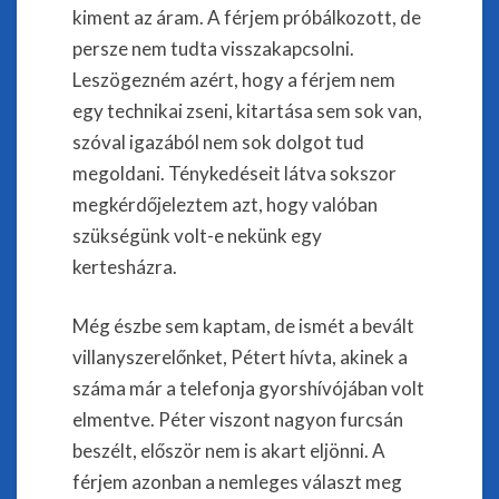
kiment az áram. A férjem próbálkozott, de
persze nem tudta visszakapcsolni.
Leszögezném azért, hogy a férjem nem
egy technikai zseni, kitartása sem sok van,
szóval igazából nem sok dolgot tud
megoldani. Ténykedéseit látva sokszor
megkérdőjeleztem azt, hogy valóban
szükségünk volt-e nekünk egy
kertesházra.
Még észbe sem kaptam, de ismét a bevált
villanyszerelőnket, Pétert hívta, akinek a
száma már a telefonja gyorshívójában volt
elmentve. Péter viszont nagyon furcsán
beszélt, először nem is akart eljönni. A
férjem azonban a nemleges választ meg