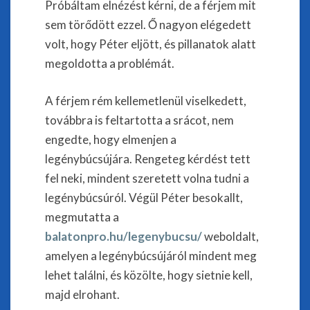
Próbáltam elnézést kérni, de a férjem mit
sem törődött ezzel. Ő nagyon elégedett
volt, hogy Péter eljött, és pillanatok alatt
megoldotta a problémát.
A férjem rém kellemetlenül viselkedett,
továbbra is feltartotta a srácot, nem
engedte, hogy elmenjen a
legénybúcsújára. Rengeteg kérdést tett
fel neki, mindent szeretett volna tudni a
legénybúcsúról. Végül Péter besokallt,
megmutatta a
balatonpro.hu/legenybucsu/
weboldalt,
amelyen a legénybúcsújáról mindent meg
lehet találni, és közölte, hogy sietnie kell,
majd elrohant.