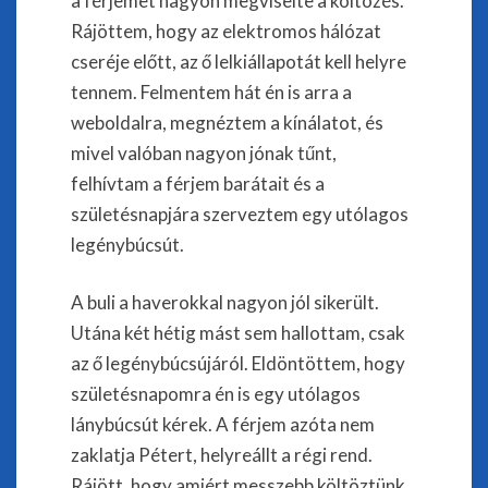
a férjemet nagyon megviselte a költözés.
Rájöttem, hogy az elektromos hálózat
cseréje előtt, az ő lelkiállapotát kell helyre
tennem. Felmentem hát én is arra a
weboldalra, megnéztem a kínálatot, és
mivel valóban nagyon jónak tűnt,
felhívtam a férjem barátait és a
születésnapjára szerveztem egy utólagos
legénybúcsút.
A buli a haverokkal nagyon jól sikerült.
Utána két hétig mást sem hallottam, csak
az ő legénybúcsújáról. Eldöntöttem, hogy
születésnapomra én is egy utólagos
lánybúcsút kérek. A férjem azóta nem
zaklatja Pétert, helyreállt a régi rend.
Rájött, hogy amiért messzebb költöztünk