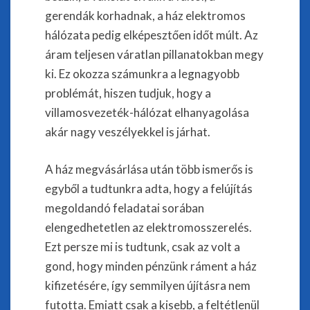
gerendák korhadnak, a ház elektromos
hálózata pedig elképesztően időt múlt. Az
áram teljesen váratlan pillanatokban megy
ki. Ez okozza számunkra a legnagyobb
problémát, hiszen tudjuk, hogy a
villamosvezeték-hálózat elhanyagolása
akár nagy veszélyekkel is járhat.
A ház megvásárlása után több ismerős is
egyből a tudtunkra adta, hogy a felújítás
megoldandó feladatai sorában
elengedhetetlen az elektromosszerelés.
Ezt persze mi is tudtunk, csak az volt a
gond, hogy minden pénzünk ráment a ház
kifizetésére, így semmilyen újításra nem
futotta. Emiatt csak a kisebb, a feltétlenül