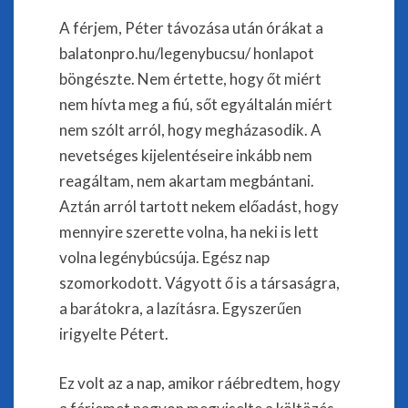
A férjem, Péter távozása után órákat a
balatonpro.hu/legenybucsu/ honlapot
böngészte. Nem értette, hogy őt miért
nem hívta meg a fiú, sőt egyáltalán miért
nem szólt arról, hogy megházasodik. A
nevetséges kijelentéseire inkább nem
reagáltam, nem akartam megbántani.
Aztán arról tartott nekem előadást, hogy
mennyire szerette volna, ha neki is lett
volna legénybúcsúja. Egész nap
szomorkodott. Vágyott ő is a társaságra,
a barátokra, a lazításra. Egyszerűen
irigyelte Pétert.
Ez volt az a nap, amikor ráébredtem, hogy