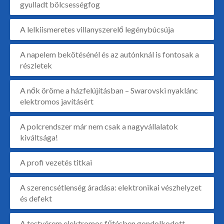
gyulladt bölcsességfog
A lelkiismeretes villanyszerelő legénybúcsúja
A napelem bekötésénél és az autónknál is fontosak a
részletek
A nők öröme a házfelújításban – Swarovski nyaklánc
elektromos javításért
A polcrendszer már nem csak a nagyvállalatok
kiváltsága!
A profi vezetés titkai
A szerencsétlenség áradása: elektronikai vészhelyzet
és defekt
A testvérem elektromos fűtésben gondolkodott