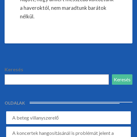
a haveroktól, nem maradtunk barátok
nélkül.
Keresés
Keresés
OLDALAK
A beteg villanyszerelő
A koncertek hangosításánál is problémát jelent a