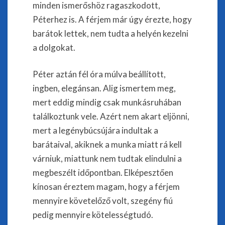
minden ismerőshöz ragaszkodott,
Péterhez is. A férjem már úgy érezte, hogy
barátok lettek, nem tudta a helyén kezelni
a dolgokat.
Péter aztán fél óra múlva beállított,
ingben, elegánsan. Alig ismertem meg,
mert eddig mindig csak munkásruhában
találkoztunk vele. Azért nem akart eljönni,
mert a legénybúcsújára indultak a
barátaival, akiknek a munka miatt rá kell
várniuk, miattunk nem tudtak elindulni a
megbeszélt időpontban. Elképesztően
kínosan éreztem magam, hogy a férjem
mennyire követelőző volt, szegény fiú
pedig mennyire kötelességtudó.